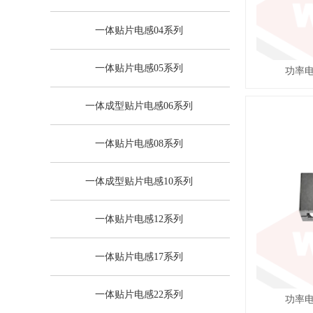
一体贴片电感04系列
一体贴片电感05系列
功率电感
一体成型贴片电感06系列
一体贴片电感08系列
一体成型贴片电感10系列
一体贴片电感12系列
一体贴片电感17系列
一体贴片电感22系列
功率电感