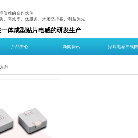
得信赖的合作伙伴
质、高效率、优服务、永远坚持客户利益为先
注一体成型贴片电感的研发生产
产品中心
新闻资讯
贴片电感曲线
0系列