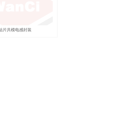
贴片共模电感封装